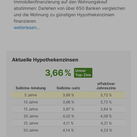
Immobilienfinanzierung auf den Wohnungskauf
abstimmen: Darlehen von über 650 Banken vergleichen
und die Wohnung zu günstigen Hypothekenzinsen
finanzieren.
weiterlesen...
Aktuelle Hypothekenzinsen
3,66
%
Unser
Top-Zins
effektiver
Sollzins-bindung
Sollzins-satz
Jahreszins
Aktuelle Bauzinsen Tabelle
5 J
ahre
3,66 %
3,72 %
10 J
ahre
3,66 %
3,72 %
15 J
ahre
3,87 %
3,94 %
20 J
ahre
4,02 %
4,09 %
25 J
ahre
4,11 %
4,21 %
30 J
ahre
4,14 %
4,23 %