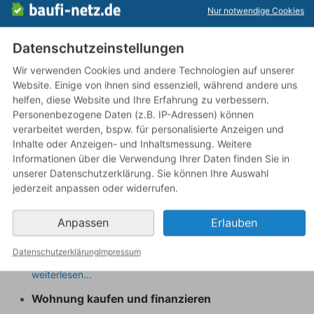
Nur notwendige Cookies
weiterlesen...
Wie viel Haus kann ich mir leisten?
Datenschutzeinstellungen
Hier online ermitteln, wie viel Geld Ihnen die Banken
Wir verwenden Cookies und andere Technologien auf unserer
maximal leihen: Damit stecken Sie Ihr Budget für den
Website. Einige von ihnen sind essenziell, während andere uns
Immobilienerwerb exakt ab.
helfen, diese Website und Ihre Erfahrung zu verbessern.
weiterlesen...
Personenbezogene Daten (z.B. IP-Adressen) können
Haus bauen und finanzieren
verarbeitet werden, bspw. für personalisierte Anzeigen und
Infos und Ratschläge zur Finanzierung von Bauvorhaben:
Inhalte oder Anzeigen- und Inhaltsmessung. Weitere
Worauf Bauherren beim Darlehen achten müssen und
Informationen über die Verwendung Ihrer Daten finden Sie in
welche Banken die attraktivsten Zinsen bieten.
unserer Datenschutzerklärung. Sie können Ihre Auswahl
weiterlesen...
jederzeit anpassen oder widerrufen.
Haus kaufen und finanzieren
Anpassen
Erlauben
Ein Haus kaufen und die passende Finanzierung finden:
Worauf beim Hauskauf zu achten ist und wie Käufer ein
Datenschutzerklärung
Impressum
Darlehen mit günstigen Zinsen aufnehmen.
weiterlesen...
Wohnung kaufen und finanzieren