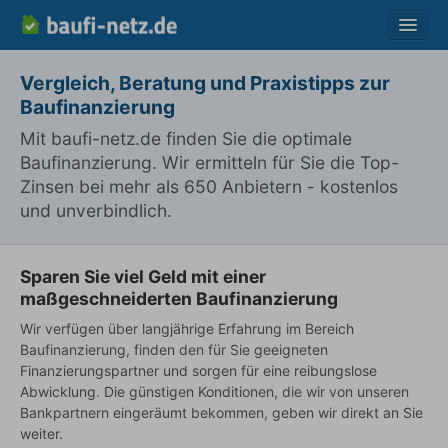
Vergleich
Vergleich, Beratung und Praxistipps zur
Baufinanzierung
Ratgeber
Mit baufi-netz.de finden Sie die optimale
Fragen
Baufinanzierung. Wir ermitteln für Sie die Top-
Lexikon
Zinsen bei mehr als 650 Anbietern - kostenlos
und unverbindlich.
Über uns
Kontakt
Sparen Sie viel Geld mit einer
maßgeschneiderten Baufinanzierung
Wir verfügen über langjährige Erfahrung im Bereich
Baufinanzierung, finden den für Sie geeigneten
Finanzierungspartner und sorgen für eine reibungslose
Abwicklung. Die günstigen Konditionen, die wir von unseren
Bankpartnern eingeräumt bekommen, geben wir direkt an Sie
weiter.