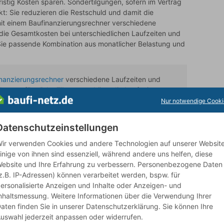
istig Kosten sparen. Sondertilgungen, sofern im Vertrag
t: Sie reduzieren die Restschuld und damit die
mit einem Baufinanzierungsrechner verschiedene
die Gesamtkosten bei unterschiedlichen Laufzeiten und
r Sie passende Kombination aus monatlicher Belastung und
nanzierungsrechner
verschiedene Laufzeiten und
here anfängliche Tilgung verkürzt die Laufzeit
n – prüfen Sie, was Sie monatlich aufbringen können.
Nur notwendige Cooki
Datenschutzeinstellungen
eit
ir verwenden Cookies und andere Technologien auf unserer Website
gsrechner verschiedene Szenarien durch (z. B. 15, 20,
inige von ihnen sind essenziell, während andere uns helfen, diese
tilgungen – sie können die effektive Laufzeit verkürzen.
ebsite und Ihre Erfahrung zu verbessern. Personenbezogene Daten
n als die Gesamtlaufzeit; dann müssen Sie die
z.B. IP-Adressen) können verarbeitet werden, bspw. für
 Ein
Kreditvergleich
mehrerer
Darlehensangebote
zeigt,
ersonalisierte Anzeigen und Inhalte oder Anzeigen- und
chiedenen Anbieter für Ihre
Darlehenshöhe
und Bonität
nhaltsmessung. Weitere Informationen über die Verwendung Ihrer
o gewählt werden, dass die monatliche Rate dauerhaft
aten finden Sie in unserer Datenschutzerklärung. Sie können Ihre
t vor dem Renteneintritt getilgt wird – oder die Raten aus
uswahl jederzeit anpassen oder widerrufen.