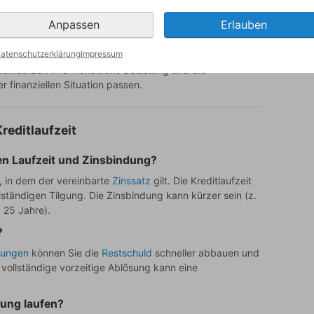
Über den
Baufinanzierung-Vergleich
von baufi-netz.de
Anpassen
Erlauben
nholen und Laufzeiten sowie Raten vergleichen. Der
atenschutzerklärung
Impressum
itlaufzeit Ihre monatliche Belastung und die
r finanziellen Situation passen.
editlaufzeit
en Laufzeit und Zinsbindung?
, in dem der vereinbarte
Zinssatz
gilt. Die Kreditlaufzeit
llständigen Tilgung. Die Zinsbindung kann kürzer sein (z.
. 25 Jahre).
?
gungen
können Sie die
Restschuld
schneller abbauen und
e vollständige vorzeitige Ablösung kann eine
rung laufen?