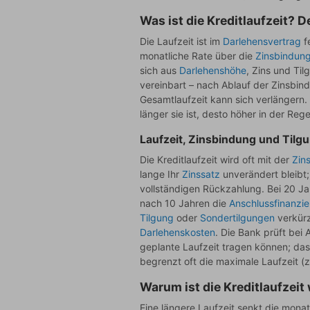
Was ist die Kreditlaufzeit? D
Die Laufzeit ist im
Darlehensvertrag
f
monatliche Rate über die
Zinsbindun
sich aus
Darlehenshöhe
, Zins und Til
vereinbart – nach Ablauf der Zinsbind
Gesamtlaufzeit kann sich verlängern.
länger sie ist, desto höher in der Re
Laufzeit, Zinsbindung und Tilg
Die Kreditlaufzeit wird oft mit der
Zin
lange Ihr
Zinssatz
unverändert bleibt; 
vollständigen Rückzahlung. Bei 20 J
nach 10 Jahren die
Anschlussfinanzi
Tilgung
oder
Sondertilgungen
verkürz
Darlehenskosten
. Die Bank prüft bei
geplante Laufzeit tragen können; das 
begrenzt oft die maximale Laufzeit (z
Warum ist die Kreditlaufzeit
Eine längere Laufzeit senkt die monat