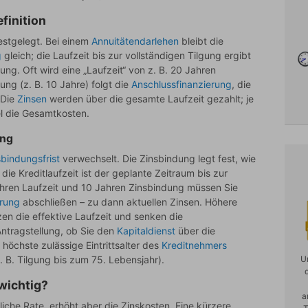
efinition
estgelegt. Bei einem
Annuitätendarlehen
bleibt die
g
gleich; die Laufzeit bis zur vollständigen Tilgung ergibt
gung. Oft wird eine „Laufzeit“ von z. B. 20 Jahren
ung (z. B. 10 Jahre) folgt die
Anschlussfinanzierung
, die
 Die
Zinsen
werden über die gesamte Laufzeit gezahlt; je
gel die Gesamtkosten.
ung
sbindungsfrist
verwechselt. Die Zinsbindung legt fest, wie
die Kreditlaufzeit ist der geplante Zeitraum bis zur
ahren Laufzeit und 10 Jahren Zinsbindung müssen Sie
erung
abschließen – zu dann aktuellen Zinsen. Höhere
en die effektive Laufzeit und senken die
 Antragstellung, ob Sie den
Kapitaldienst
über die
höchste zulässige Eintrittsalter des
Kreditnehmers
. B. Tilgung bis zum 75. Lebensjahr).
U
 wichtig?
a
liche Rate, erhöht aber die Zinskosten. Eine kürzere