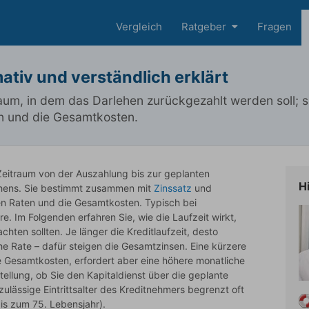
Vergleich
Ratgeber
Fragen
mativ und verständlich erklärt
traum, in dem das Darlehen zurückgezahlt werden soll; s
en und die Gesamtkosten.
e Zeitraum von der Auszahlung bis zur geplanten
H
ehens. Sie bestimmt zusammen mit
Zinssatz
und
n Raten und die Gesamtkosten. Typisch bei
e. Im Folgenden erfahren Sie, wie die Laufzeit wirkt,
chten sollten. Je länger die Kreditlaufzeit, desto
iche Rate – dafür steigen die Gesamtzinsen. Eine kürzere
ie Gesamtkosten, erfordert aber eine höhere monatliche
tellung, ob Sie den Kapitaldienst über die geplante
ulässige Eintrittsalter des Kreditnehmers begrenzt oft
bis zum 75. Lebensjahr).