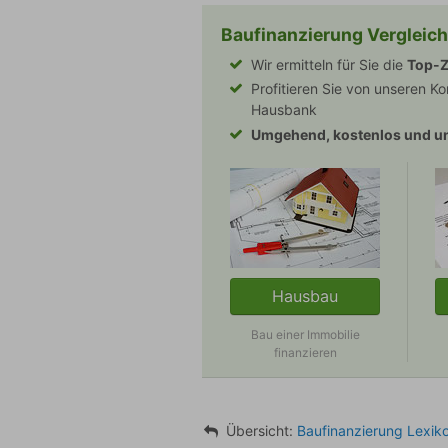
Baufinanzierung Vergleich
Wir ermitteln für Sie die
Top-Z
Profitieren Sie von unseren Ko
Hausbank
Umgehend, kostenlos und un
Hausbau
Bau einer Immobilie
finanzieren
Übersicht:
Zinszyklus
Baufinanzierung Lexik
Verwandte Begriffe