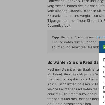
Laufzeit spürbar verkürzen und langfr
vorgesehen, haben den gleichen Effek
verbleibende Laufzeit. Rechnen Sie 
Szenarien durch und vergleichen Sie 
Tilgungsraten – so finden Sie die fü
Gesamtlaufzeit.
Tipp:
Rechnen Sie mit einem
Baufi
Tilgungsraten durch. Schon 1 % hö
spürbar und senkt die Gesamtzinse
So wählen Sie die Kreditlaufz
W
Rechnen Sie mit einem Baufinanzierun
E
25 Jahre). Berücksichtigen Sie Sonder
W
Die Zinsbindungsfrist kann kürzer sei
(
Anschlussfinanzierung einkalkulieren.
p
welche Laufzeiten und Raten die vers
I
anbieten. Die Kreditlaufzeit sollte s
D
tragbar ist und das Darlehen möglichs
A
der Rente bezahlbar bleiben.