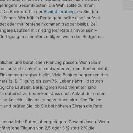
T
eringere Gesamtkosten. Die Wahl sollte zu Ihrem
 Die Bank prüft in der
Bonitätsprüfung
, ob Sie den
 können. Wer früh in Rente geht, sollte eine Laufzeit
ndet oder mit Renteneinkommen tragbar bleibt. Bei
ängere Laufzeit mit niedrigerer Rate sinnvoll sein –
ertilgungen schneller zu tilgen, wenn das Budget es
sönlichen und beruflichen Planung passen. Wenn Sie in
ne Laufzeit sinnvoll, die entweder vor dem Renteneintritt
Einkommen tragbar bleibt. Viele Banken begrenzen das
mers (z. B. Tilgung bis zum 75. Lebensjahr) – dadurch
ögliche Laufzeit. Bei jüngeren Kreditnehmern sind
ch; dabei ist zu bedenken, dass nach Ablauf der ersten
 eine Anschlussfinanzierung zu dann aktuellen Zinsen
in und prüfen Sie, ob Sie bei höheren Zinsen die Rate
re monatliche Raten, aber geringere Gesamtzinsen. Wenn
fängliche Tilgung von 2,5 oder 3 % statt 2 % die