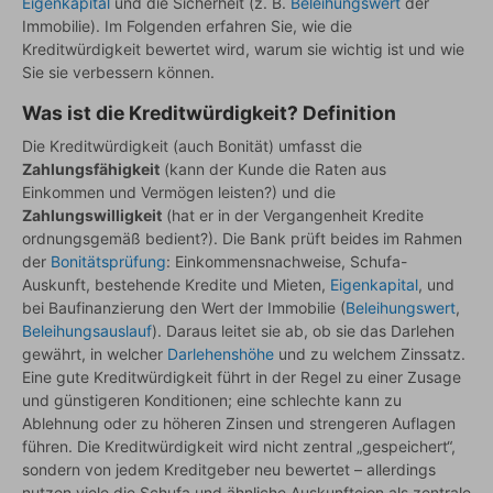
Eigenkapital
und die Sicherheit (z. B.
Beleihungswert
der
Immobilie). Im Folgenden erfahren Sie, wie die
Kreditwürdigkeit bewertet wird, warum sie wichtig ist und wie
Sie sie verbessern können.
Was ist die Kreditwürdigkeit? Definition
Die Kreditwürdigkeit (auch Bonität) umfasst die
Zahlungsfähigkeit
(kann der Kunde die Raten aus
Einkommen und Vermögen leisten?) und die
Zahlungswilligkeit
(hat er in der Vergangenheit Kredite
ordnungsgemäß bedient?). Die Bank prüft beides im Rahmen
der
Bonitätsprüfung
: Einkommensnachweise, Schufa-
Auskunft, bestehende Kredite und Mieten,
Eigenkapital
, und
bei Baufinanzierung den Wert der Immobilie (
Beleihungswert
,
Beleihungsauslauf
). Daraus leitet sie ab, ob sie das Darlehen
gewährt, in welcher
Darlehenshöhe
und zu welchem Zinssatz.
Eine gute Kreditwürdigkeit führt in der Regel zu einer Zusage
und günstigeren Konditionen; eine schlechte kann zu
Ablehnung oder zu höheren Zinsen und strengeren Auflagen
führen. Die Kreditwürdigkeit wird nicht zentral „gespeichert“,
sondern von jedem Kreditgeber neu bewertet – allerdings
nutzen viele die Schufa und ähnliche Auskunfteien als zentrale