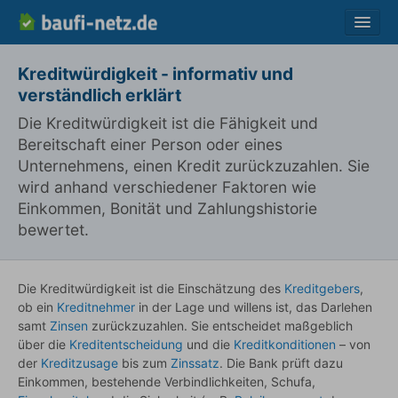
Vergleich
Kreditwürdigkeit - informativ und
verständlich erklärt
Ratgeber
Die Kreditwürdigkeit ist die Fähigkeit und
Fragen
Bereitschaft einer Person oder eines
Lexikon
Unternehmens, einen Kredit zurückzuzahlen. Sie
wird anhand verschiedener Faktoren wie
Über uns
Einkommen, Bonität und Zahlungshistorie
Kontakt
bewertet.
Die Kreditwürdigkeit ist die Einschätzung des
Kreditgebers
,
ob ein
Kreditnehmer
in der Lage und willens ist, das Darlehen
samt
Zinsen
zurückzuzahlen. Sie entscheidet maßgeblich
über die
Kreditentscheidung
und die
Kreditkonditionen
– von
der
Kreditzusage
bis zum
Zinssatz
. Die Bank prüft dazu
Einkommen, bestehende Verbindlichkeiten, Schufa,