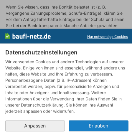
Wenn Sie wissen, dass Ihre Bonität belastet ist (z. B.
vergangene Zahlungsprobleme, Schufa-Einträge), klären Sie
vor dem Antrag fehlerhafte Einträge bei der Schufa und seien
Sie bei der Bank transparent: Manche Anbieter gewichten
Einkommen und Sicherheiten stärker als einzelne Altlasten. Ein
Nur notwendige Cookies
gezielter Vergleich über einen Kreditvermittler kann Anbieter
finden, die zu Ihrer Situation passen.
Datenschutzeinstellungen
Ein zweiter Antragsteller mit stabilem Einkommen und guter
Bonität kann die Kreditwürdigkeit der gemeinsamen
Wir verwenden Cookies und andere Technologien auf unserer
Finanzierung verbessern – die Bank bewertet das
Website. Einige von ihnen sind essenziell, während andere uns
gemeinsame Einkommen und die gemeinsame
helfen, diese Website und Ihre Erfahrung zu verbessern.
Zahlungsfähigkeit. Bei Alleinantragstellern zählen vor allem
Personenbezogene Daten (z.B. IP-Adressen) können
eigenes Einkommen, Schufa und Eigenkapital. Die genaue
verarbeitet werden, bspw. für personalisierte Anzeigen und
Gewichtung der Faktoren ist von Bank zu Bank
Inhalte oder Anzeigen- und Inhaltsmessung. Weitere
unterschiedlich; ein Vergleich lohnt sich.
Informationen über die Verwendung Ihrer Daten finden Sie in
unserer Datenschutzerklärung. Sie können Ihre Auswahl
Hier kommt baufi-netz.de ins Spiel: Über den
jederzeit anpassen oder widerrufen.
Baufinanzierung-Vergleich
von baufi-netz.de können Sie
unverbindlich anfragen; die Kreditwürdigkeit prüft der
jeweilige Anbieter. Der Service ist kostenlos.
Anpassen
Erlauben