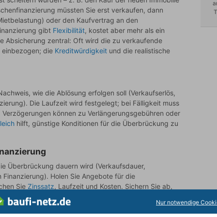
a
schenfinanzierung müssten Sie erst verkaufen, dann
T
ietbelastung) oder den Kaufvertrag an den
inanzierung gibt
Flexibilität
, kostet aber mehr als ein
ie Absicherung zentral: Oft wird die zu verkaufende
t einbezogen; die
Kreditwürdigkeit
und die realistische
Nachweis, wie die Ablösung erfolgen soll (Verkaufserlös,
erung). Die Laufzeit wird festgelegt; bei Fälligkeit muss
in. Verzögerungen können zu Verlängerungsgebühren oder
leich
hilft, günstige Konditionen für die Überbrückung zu
inanzierung
e die Überbrückung dauern wird (Verkaufsdauer,
en Finanzierung). Holen Sie Angebote für die
ichen Sie
Zinssatz
, Laufzeit und Kosten. Sichern Sie ab,
ich ist – z. B. durch
Kreditzusage
für die endgültige
Nur notwendige Cooki
listischen Verkaufsplan. Prüfen Sie, ob Ihre Hausbank
Zwischenfinanzierung mit der Anschlussfinanzierung aus