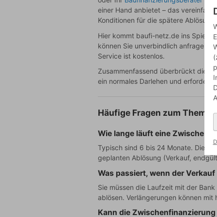
einer Hand anbietet – das vereinfach
Konditionen für die spätere Ablösung
W
Hier kommt baufi-netz.de ins Spiel: 
E
können Sie unverbindlich anfragen – 
W
Service ist kostenlos.
(
p
Zusammenfassend überbrückt die Zwisc
I
ein normales Darlehen und erfordert 
D
A
Häufige Fragen zum Thema 
Wie lange läuft eine Zwischenf
D
Typisch sind 6 bis 24 Monate. Die ge
geplanten Ablösung (Verkauf, endgült
Was passiert, wenn der Verkauf 
Sie müssen die Laufzeit mit der Bank
ablösen. Verlängerungen können mit 
Kann die Zwischenfinanzierung 