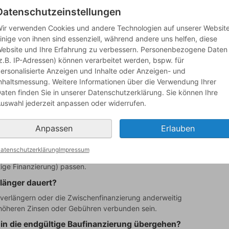
Datenschutzeinstellungen
t die Abwicklung. Ein
Kreditvergleich
zeigt auch
 durch ein neues
Darlehensangebot
.
ir verwenden Cookies und andere Technologien auf unserer Website
Über den
Baufinanzierung-Vergleich
von baufi-netz.de
inige von ihnen sind essenziell, während andere uns helfen, diese
auch für Zwischen- und Anschlussfinanzierung. Der
ebsite und Ihre Erfahrung zu verbessern. Personenbezogene Daten
z.B. IP-Adressen) können verarbeitet werden, bspw. für
ersonalisierte Anzeigen und Inhalte oder Anzeigen- und
henfinanzierung eine zeitliche Lücke; sie ist teurer als
nhaltsmessung. Weitere Informationen über die Verwendung Ihrer
eine klare Ablöseplanung.
aten finden Sie in unserer Datenschutzerklärung. Sie können Ihre
uswahl jederzeit anpassen oder widerrufen.
Zwischenfinanzierung
Anpassen
Erlauben
inanzierung?
atenschutzerklärung
Impressum
naue Laufzeit vereinbaren Sie mit der Bank; sie muss zur
ige Finanzierung) passen.
länger dauert?
 verlängern oder die Zwischenfinanzierung anderweitig
höheren Zinsen oder Gebühren verbunden sein.
in die endgültige Baufinanzierung übergehen?