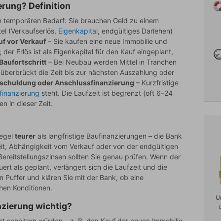
erung? Definition
n temporären Bedarf: Sie brauchen Geld zu einem
el (Verkaufserlös,
Eigenkapital
, endgültiges Darlehen)
uf vor Verkauf
– Sie kaufen eine neue Immobilie und
 der Erlös ist als Eigenkapital für den Kauf eingeplant,
Baufortschritt
– Bei Neubau werden Mittel in Tranchen
überbrückt die Zeit bis zur nächsten Auszahlung oder
chuldung oder Anschlussfinanzierung
– Kurzfristige
finanzierung
steht. Die Laufzeit ist begrenzt (oft 6–24
n in dieser Zeit.
Regel
teurer
als langfristige Baufinanzierungen – die Bank
zeit, Abhängigkeit vom Verkauf oder von der endgültigen
ereitstellungszinsen sollten Sie genau prüfen. Wenn der
ert als geplant, verlängert sich die Laufzeit und die
n Puffer und klären Sie mit der Bank, ob eine
hen Konditionen.
U
nzierung wichtig?
st scheitern würden – z. B. den Kauf der neuen Immobilie