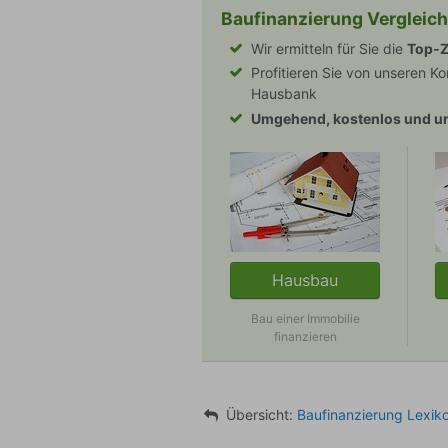
Baufinanzierung Vergleich
Wir ermitteln für Sie die
Top-Z
Profitieren Sie von unseren Ko
Hausbank
Umgehend, kostenlos und un
Hausbau
Bau einer Immobilie
finanzieren
Übersicht:
Zinszyklus
Baufinanzierung Lexik
Verwandte Begriffe