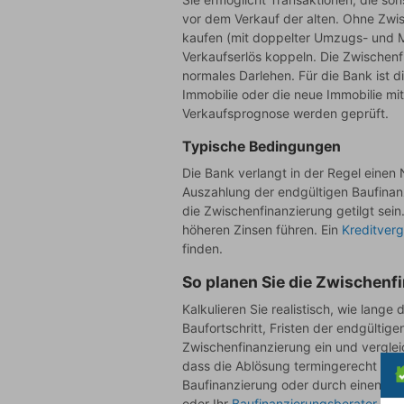
vor dem Verkauf der alten. Ohne Zwi
kaufen (mit doppelter Umzugs- und M
Verkaufserlös koppeln. Die Zwischenf
normales Darlehen. Für die Bank ist d
Immobilie oder die neue Immobilie mi
Verkaufsprognose werden geprüft.
Typische Bedingungen
Die Bank verlangt in der Regel einen 
Auszahlung der endgültigen Baufinanzi
die Zwischenfinanzierung getilgt se
höheren Zinsen führen. Ein
Kreditverg
finden.
So planen Sie die Zwischenf
Kalkulieren Sie realistisch, wie lang
Baufortschritt, Fristen der endgültig
Zwischenfinanzierung ein und vergle
dass die Ablösung termingerecht mögl
Baufinanzierung oder durch einen rea
oder Ihr
Baufinanzierungsberater
die 