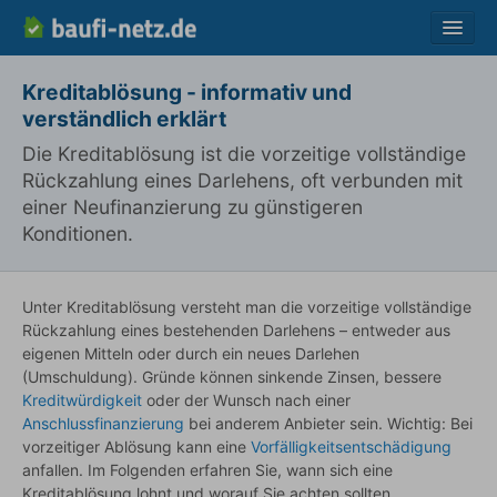
Vergleich
Kreditablösung - informativ und
verständlich erklärt
Ratgeber
Die Kreditablösung ist die vorzeitige vollständige
Fragen
Rückzahlung eines Darlehens, oft verbunden mit
Lexikon
einer Neufinanzierung zu günstigeren
Konditionen.
Über uns
Kontakt
Unter Kreditablösung versteht man die vorzeitige vollständige
Rückzahlung eines bestehenden Darlehens – entweder aus
eigenen Mitteln oder durch ein neues Darlehen
(Umschuldung). Gründe können sinkende Zinsen, bessere
Kreditwürdigkeit
oder der Wunsch nach einer
Anschlussfinanzierung
bei anderem Anbieter sein. Wichtig: Bei
vorzeitiger Ablösung kann eine
Vorfälligkeitsentschädigung
anfallen. Im Folgenden erfahren Sie, wann sich eine
Kreditablösung lohnt und worauf Sie achten sollten.