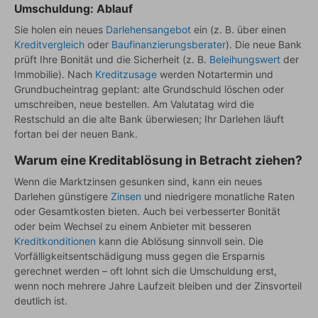
Umschuldung: Ablauf
Sie holen ein neues
Darlehensangebot
ein (z. B. über einen
Kreditvergleich
oder
Baufinanzierungsberater
). Die neue Bank
prüft Ihre Bonität und die Sicherheit (z. B.
Beleihungswert
der
Immobilie). Nach
Kreditzusage
werden Notartermin und
Grundbucheintrag geplant: alte Grundschuld löschen oder
umschreiben, neue bestellen. Am Valutatag wird die
Restschuld an die alte Bank überwiesen; Ihr Darlehen läuft
fortan bei der neuen Bank.
Warum eine Kreditablösung in Betracht ziehen?
Wenn die Marktzinsen gesunken sind, kann ein neues
Darlehen günstigere
Zinsen
und niedrigere monatliche Raten
oder Gesamtkosten bieten. Auch bei verbesserter Bonität
oder beim Wechsel zu einem Anbieter mit besseren
Kreditkonditionen
kann die Ablösung sinnvoll sein. Die
Vorfälligkeitsentschädigung muss gegen die Ersparnis
gerechnet werden – oft lohnt sich die Umschuldung erst,
wenn noch mehrere Jahre Laufzeit bleiben und der Zinsvorteil
deutlich ist.