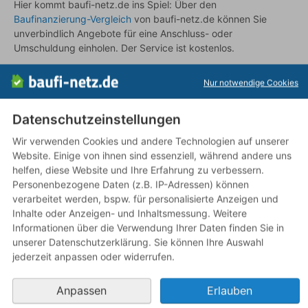
Hier kommt baufi-netz.de ins Spiel: Über den
Baufinanzierung-Vergleich
von baufi-netz.de können Sie
unverbindlich Angebote für eine Anschluss- oder
Umschuldung einholen. Der Service ist kostenlos.
Zusammenfassend kann die Kreditablösung Zinsen sparen
Nur notwendige Cookies
oder die Finanzierung vereinfachen – die
Vorfälligkeitsentschädigung und die Kosten der
Neufinanzierung sollten Sie immer einrechnen.
Datenschutzeinstellungen
Wir verwenden Cookies und andere Technologien auf unserer
Website. Einige von ihnen sind essenziell, während andere uns
Häufige Fragen zum Thema Kreditablösung
helfen, diese Website und Ihre Erfahrung zu verbessern.
Personenbezogene Daten (z.B. IP-Adressen) können
Wann lohnt sich eine Umschuldung?
verarbeitet werden, bspw. für personalisierte Anzeigen und
Wenn die Ersparnis an
Zinsen
und Kosten die
Inhalte oder Anzeigen- und Inhaltsmessung. Weitere
Vorfälligkeitsentschädigung und die Kosten der
Informationen über die Verwendung Ihrer Daten finden Sie in
Neufinanzierung (Notar, Grundbuch) übersteigt. Ein Vergleich
unserer Datenschutzerklärung. Sie können Ihre Auswahl
mit Restlaufzeit und neuen Konditionen gibt die Antwort.
jederzeit anpassen oder widerrufen.
Muss ich eine Vorfälligkeitsentschädigung zahlen?
Anpassen
Erlauben
Das steht in Ihrem Darlehensvertrag. Bei Verbraucherdarlehen
mit fester Zinsbindung ist die Vorfälligkeitsentschädigung